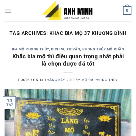
Skip
0
to
content
TAG ARCHIVES:
KHẮC BIA MỘ 37 KHƯƠNG ĐÌNH
BIA MỘ PHONG THỦY
,
DỊCH VỤ TƯ VẤN
,
PHONG THỦY MỘ PHẦN
Khắc bia mộ thì điều quan trọng nhất phải
là chọn được đá tốt
POSTED ON
14 THÁNG BẢY, 2019
BY
MỘ ĐÁ PHONG THỦY
14
Th7