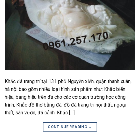
Khắc đá trang trí tại 131 phố Nguyễn xiển, quận thanh xuân,
hà nội bao gồm nhiều loại hình sản phẩm như: Khắc biển
hiệu, bảng hiệu trên đá cho các cơ quan trường học công
trình. Khắc đồ thờ bằng đá, đồ đá trang trí nội thất, ngoại
thất, sân vườn, đá cảnh. Khắc […]
CONTINUE READING
→