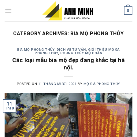
Skip
0
to
content
CATEGORY ARCHIVES:
BIA MỘ PHONG THỦY
BIA MỘ PHONG THỦY
,
DỊCH VỤ TƯ VẤN
,
GIỚI THIỆU MỘ ĐÁ
PHONG THỦY
,
PHONG THỦY MỘ PHẦN
Các loại mẫu bia mộ đẹp đang khắc tại hà
nội.
POSTED ON
11 THÁNG MƯỜI, 2021
BY
MỘ ĐÁ PHONG THỦY
11
Th10