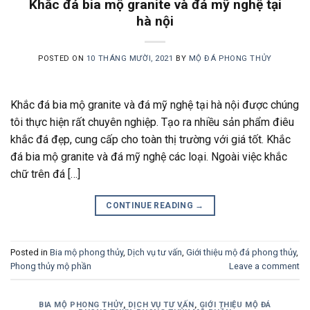
Khắc đá bia mộ granite và đá mỹ nghệ tại
hà nội
POSTED ON
10 THÁNG MƯỜI, 2021
BY
MỘ ĐÁ PHONG THỦY
Khắc đá bia mộ granite và đá mỹ nghệ tại hà nội được chúng
tôi thực hiện rất chuyên nghiệp. Tạo ra nhiều sản phẩm điêu
khắc đá đẹp, cung cấp cho toàn thị trường với giá tốt. Khắc
đá bia mộ granite và đá mỹ nghệ các loại. Ngoài việc khắc
chữ trên đá […]
CONTINUE READING
→
Posted in
Bia mộ phong thủy
,
Dịch vụ tư vấn
,
Giới thiệu mộ đá phong thủy
,
Phong thủy mộ phần
Leave a comment
BIA MỘ PHONG THỦY
,
DỊCH VỤ TƯ VẤN
,
GIỚI THIỆU MỘ ĐÁ