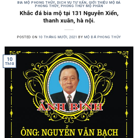
BIA MỘ PHONG THỦY
,
DỊCH VỤ TƯ VẤN
,
GIỚI THIỆU MỘ ĐÁ
PHONG THỦY
,
PHONG THỦY MỘ PHẦN
Khắc đá bia mộ tại 131 Nguyễn Xiển,
thanh xuân, hà nội.
POSTED ON
10 THÁNG MƯỜI, 2021
BY
MỘ ĐÁ PHONG THỦY
10
Th10