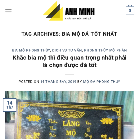
Skip
0
to
content
TAG ARCHIVES:
BIA MỘ ĐÁ TỐT NHẤT
BIA MỘ PHONG THỦY
,
DỊCH VỤ TƯ VẤN
,
PHONG THỦY MỘ PHẦN
Khắc bia mộ thì điều quan trọng nhất phải
là chọn được đá tốt
POSTED ON
14 THÁNG BẢY, 2019
BY
MỘ ĐÁ PHONG THỦY
14
Th7