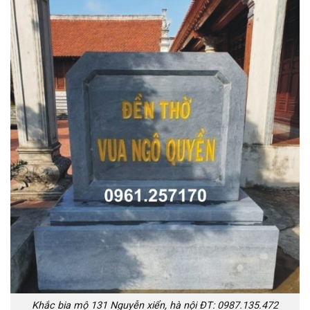
Khắc bia mộ 131 Nguyễn xiển, hà nội ĐT: 0987.135.472