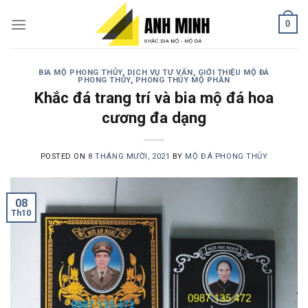
Skip
0
to
content
BIA MỘ PHONG THỦY
,
DỊCH VỤ TƯ VẤN
,
GIỚI THIỆU MỘ ĐÁ
PHONG THỦY
,
PHONG THỦY MỘ PHẦN
Khắc đá trang trí và bia mộ đá hoa
cương đa dạng
POSTED ON
8 THÁNG MƯỜI, 2021
BY
MỘ ĐÁ PHONG THỦY
08
Th10