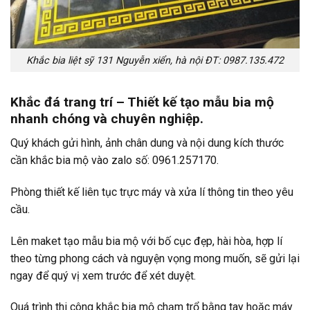
Khắc bia liệt sỹ 131 Nguyễn xiển, hà nội ĐT: 0987.135.472
Khắc đá trang trí – Thiết kế tạo mẫu bia mộ
nhanh chóng và chuyên nghiệp.
Quý khách gửi hình, ảnh chân dung và nội dung kích thước
cần khắc bia mộ vào zalo số: 0961.257170.
Phòng thiết kế liên tục trực máy và xửa lí thông tin theo yêu
cầu.
Lên maket tạo mẫu bia mộ với bố cục đẹp, hài hòa, hợp lí
theo từng phong cách và nguyện vọng mong muốn, sẽ gửi lại
ngay để quý vị xem trước để xét duyệt.
Quá trình thi công khắc bia mộ chạm trổ bằng tay hoặc máy