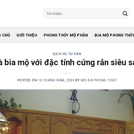
G CHỦ
GIỚI THIỆU
PHONG THỦY MỘ PHẦN
BIA MỘ PHONG THỦ
DỊCH VỤ TƯ VẤN
 bia mộ với đặc tính cứng rắn siêu s
POSTED ON
10 THÁNG NĂM, 2024
BY
MỘ ĐÁ PHONG THỦY