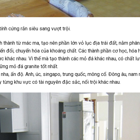
ính cứng rắn siêu sang vượt trội.
h thành từ mác ma, tạo nên phần lớn vỏ lục địa trái đất, nằm phân 
 biến đổi, chuyển hóa của khoáng chất. Các thành phần cơ học, hóa 
c khác nhau. Vì thế mà tạo thành các mỏ đá khác nhau, có chất l
hững mỏ đá granite tốt nhất.
an nha, ấn độ. Anh, úc, singapo, trung quốc, mông cổ. Đông âu, nam
y từng khu vực có tài nguyên đặc sắc, nổi trội khác nhau.