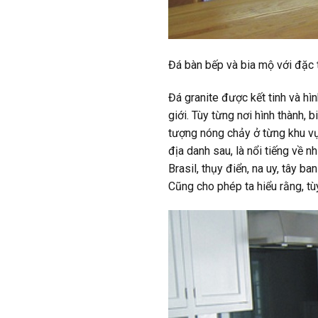
Đá bàn bếp và bia mộ với đặc t
Đá granite được kết tinh và hìn
giới. Tùy từng nơi hình thành,
tượng nóng chảy ở từng khu vự
địa danh sau, là nổi tiếng về n
Brasil, thụy điển, na uy, tây b
Cũng cho phép ta hiểu rằng, tù