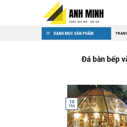
Skip
to
content
DANH MỤC SẢN PHẨM
TRAN
Đá bàn bếp và
10
Th5